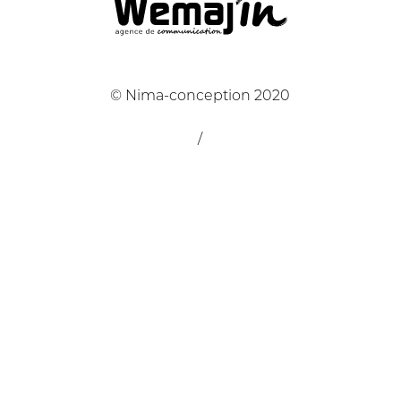
© Nima-conception 2020
/
04 37 05 70 79
/
contact@nima-conception.fr