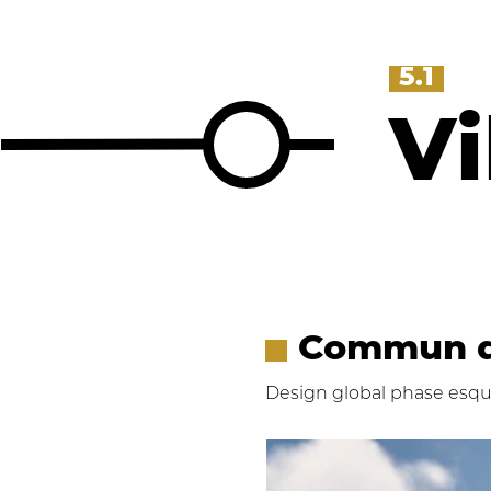
5.1
Vi
Commun d
Design global phase esq