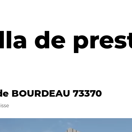
lla de pres
e BOURDEAU 73370
uisse