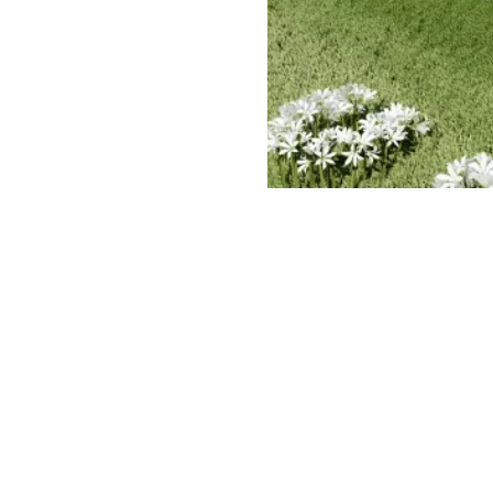
260m²