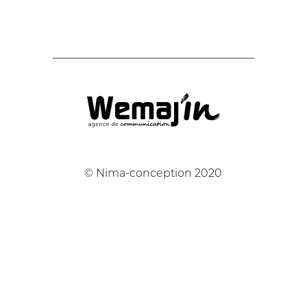
© Nima-conception 2020
/
04 37 05 70 79
/
contact@nima-conception.fr