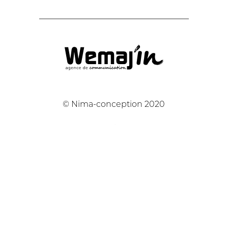
© Nima-conception 2020
/
04 37 05 70 79
/
contact@nima-conception.fr