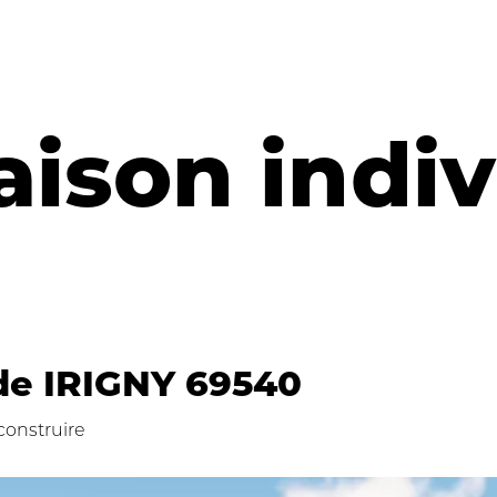
ison indiv
e IRIGNY 69540
construire