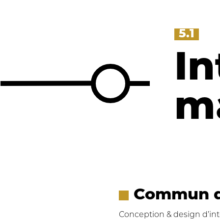
5.1
In
m
Commun d
Conception & design d’int