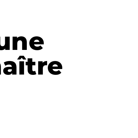
’une
aître